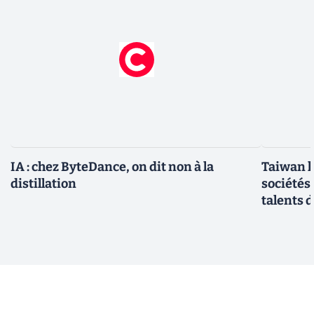
IA : chez ByteDance, on dit non à la
Taiwan l
distillation
sociétés
talents d