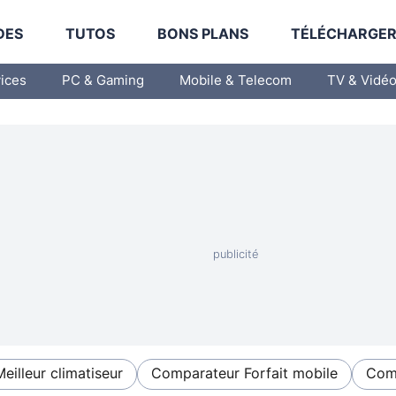
DES
TUTOS
BONS PLANS
TÉLÉCHARGE
vices
PC & Gaming
Mobile & Telecom
TV & Vidé
Meilleur climatiseur
Comparateur Forfait mobile
Comp