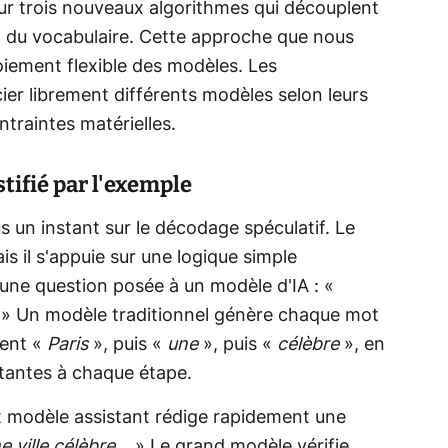
 sur trois nouveaux algorithmes qui découplent
nt du vocabulaire. Cette approche que nous
oiement flexible des modèles. Les
ier librement différents modèles selon leurs
traintes matérielles.
tifié par l'exemple
 un instant sur le décodage spéculatif. Le
s il s'appuie sur une logique simple
 une question posée à un modèle d'IA : «
» Un modèle traditionnel génère chaque mot
ment «
Paris
», puis «
une
», puis «
célèbre
», en
antes à chaque étape.
it modèle assistant rédige rapidement une
e ville célèbre...
» Le grand modèle vérifie