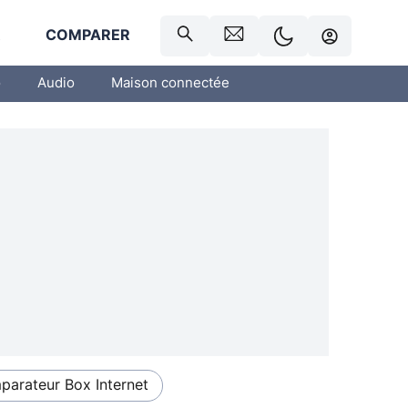
R
COMPARER
o
Audio
Maison connectée
arateur Box Internet