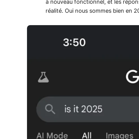
à nouveau fonctionnel, et les répo
réalité. Oui nous sommes bien en 2