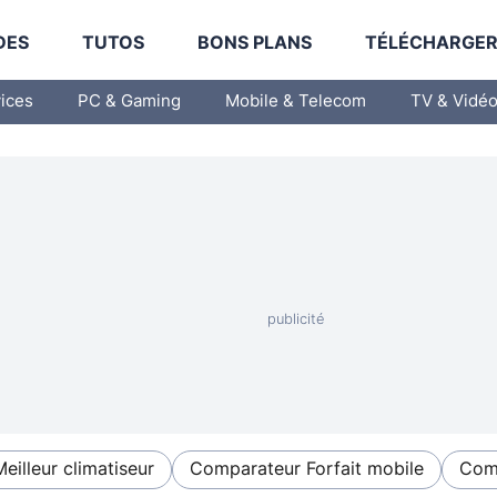
DES
TUTOS
BONS PLANS
TÉLÉCHARGE
vices
PC & Gaming
Mobile & Telecom
TV & Vidé
Meilleur climatiseur
Comparateur Forfait mobile
Comp