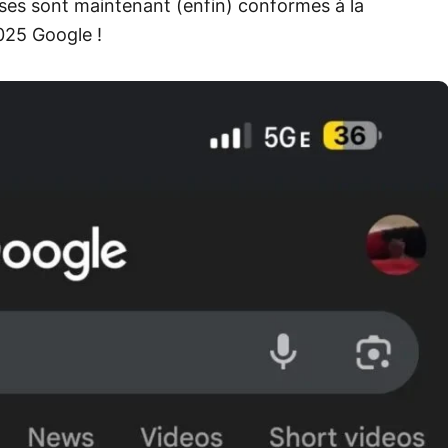
nses sont maintenant (enfin) conformes à la
025 Google !