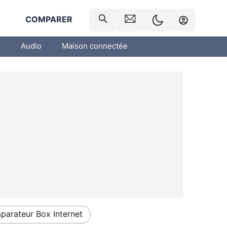
R
COMPARER
o
Audio
Maison connectée
arateur Box Internet