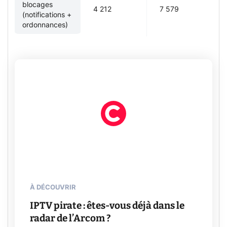
blocages
4 212
7 579
(notifications +
ordonnances)
À DÉCOUVRIR
IPTV pirate : êtes-vous déjà dans le
radar de l’Arcom ?