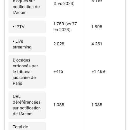
6 110
bloqués sur
% vs 2023)
notification de
l'Arcom
1 769 (vs 77
• IPTV
1 895
en 2023)
• Live
2 028
4 251
streaming
Blocages
ordonnés par
+415
+1 469
le tribunal
judiciaire de
Paris
URL
déréférencées
1 085
1 085
sur notification
de l'Arcom
Total de