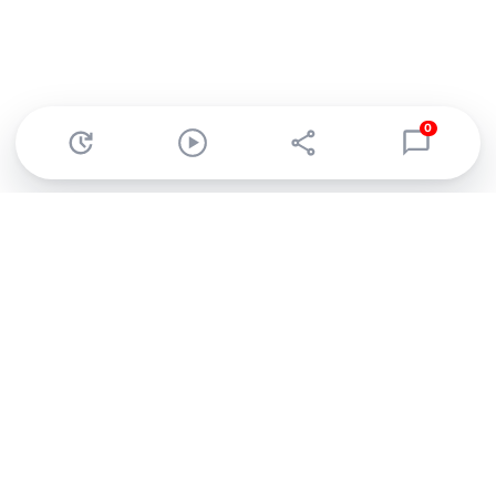
0
Abonnez-vous à notre newsletter !
Recevez un résumé quotidien de l'actu technologique.
S'inscrire
En cliquant sur s'inscrire, j’accepte de recevoir par email des
informations, actualités et offres commerciales de Clubic.
Conformément au RGPD, vous pouvez retirer votre consentement
à tout moment en cliquant sur le lien de désinscription présent