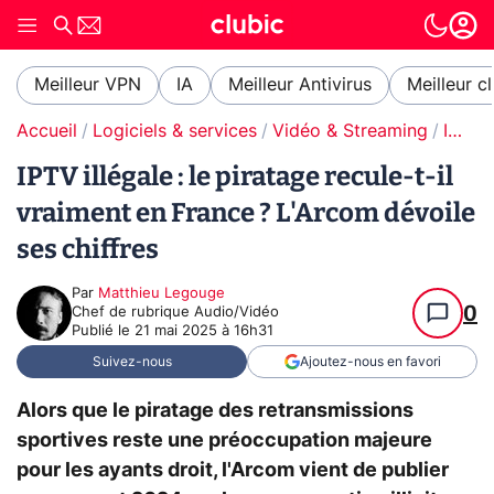
Meilleur VPN
IA
Meilleur Antivirus
Meilleur c
Accueil
Logiciels & services
Vidéo & Streaming
IPTV
IPTV illégale : le piratage recule-t-il
vraiment en France ? L'Arcom dévoile
ses chiffres
Par
Matthieu Legouge
0
Chef de rubrique Audio/Vidéo
Publié le
21 mai 2025 à 16h31
Suivez-nous
Ajoutez-nous en favori
Alors que le piratage des retransmissions
sportives reste une préoccupation majeure
pour les ayants droit, l'Arcom vient de publier