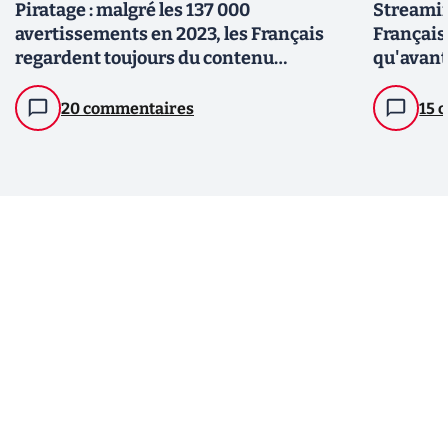
Piratage : malgré les 137 000
Streamin
avertissements en 2023, les Français
Français
regardent toujours du contenu
qu'avant
illégalement, ou à la limite de l'illégalité
20 commentaires
15 