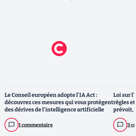
Le Conseil européen adopte l'IA Act :
Loi sur l'
découvrez ces mesures qui vous protègent
règles e
des dérives de l'intelligence artificielle
prévoit, 
1 commentaire
3 c