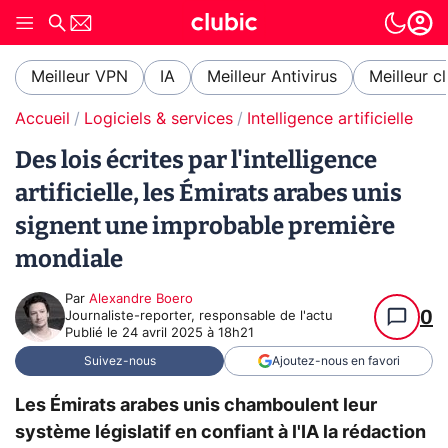
Meilleur VPN
IA
Meilleur Antivirus
Meilleur c
Accueil
Logiciels & services
Intelligence artificielle
Des lois écrites par l'intelligence
artificielle, les Émirats arabes unis
signent une improbable première
mondiale
Par
Alexandre Boero
0
Journaliste-reporter, responsable de l'actu
Publié le
24 avril 2025 à 18h21
Suivez-nous
Ajoutez-nous en favori
Les Émirats arabes unis chamboulent leur
système législatif en confiant à l'IA la rédaction