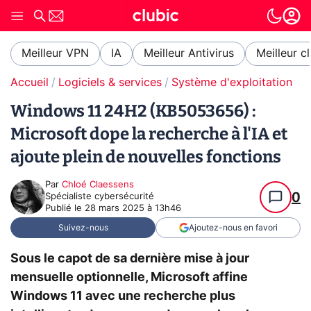
Meilleur VPN
IA
Meilleur Antivirus
Meilleur c
Accueil
Logiciels & services
Système d'exploitation (O
Windows 11 24H2 (KB5053656) :
Microsoft dope la recherche à l'IA et
ajoute plein de nouvelles fonctions
Par
Chloé Claessens
0
Spécialiste cybersécurité
Publié le
28 mars 2025 à 13h46
Suivez-nous
Ajoutez-nous en favori
Sous le capot de sa dernière mise à jour
mensuelle optionnelle, Microsoft affine
Windows 11 avec une recherche plus