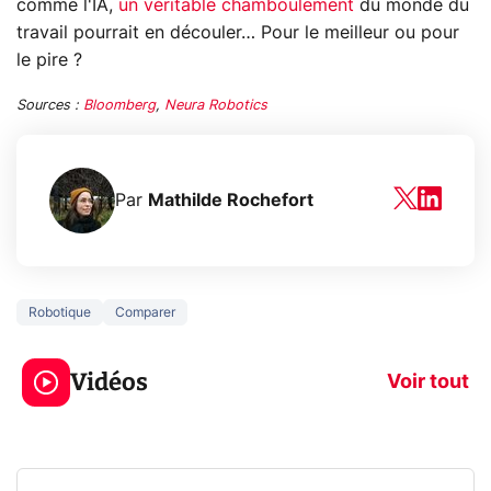
comme l'IA,
un véritable chamboulement
du monde du
travail pourrait en découler… Pour le meilleur ou pour
le pire ?
Sources :
Bloomberg
,
Neura Robotics
Par
Mathilde Rochefort
Robotique
Comparer
3 écrans en 1 pour
5 générations
319€ ? Voici L'AOC
jeux dans la
Vidéos
CQ32G4ZA !
prochaine Xbo
Voir tout