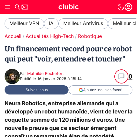
Meilleur VPN
IA
Meilleur Antivirus
Meilleur c
Accueil
Actualités High-Tech
Robotique
Un financement record pour ce robot
qui peut "voir, entendre et toucher"
Par
Mathilde Rochefort
0
Publié le
16 janvier 2025 à 15h14
Suivez-nous
Ajoutez-nous en favori
Neura Robotics, entreprise allemande qui a
développé un robot humanoïde, vient de lever la
coquette somme de 120 millions d'euros. Une
nouvelle preuve que ce secteur émergent
connaît un remarquable élan de notoriété.