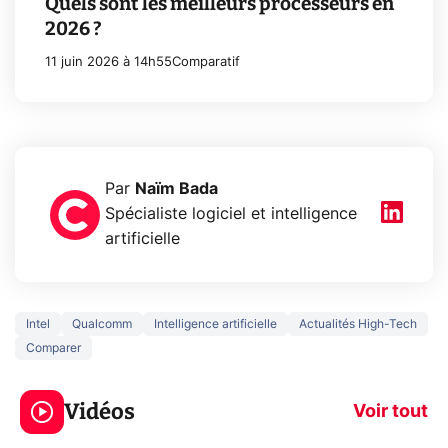
Quels sont les meilleurs processeurs en
2026 ?
11 juin 2026 à 14h55
Comparatif
Par
Naïm Bada
Spécialiste logiciel et intelligence
artificielle
Intel
Qualcomm
Intelligence artificielle
Actualités High-Tech
Comparer
5 générations de
Ce que vous n
jeux dans la
savez sur la
Vidéos
prochaine Xbox !
navigation pri
Voir tout