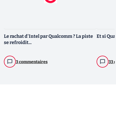
Le rachat d'Intel par Qualcomm ? La piste
Et si Qu
se refroidit...
3 commentaires
33 