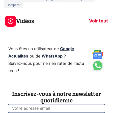
Comparer
3 écrans en 1 pour
5 générations
319€ ? Voici L'AOC
jeux dans la
Vidéos
CQ32G4ZA !
prochaine Xbo
Voir tout
Vous êtes un utilisateur de
Google
Actualités
ou de
WhatsApp
?
Suivez-nous pour ne rien rater de l'actu
tech !
Inscrivez-vous à notre newsletter
quotidienne