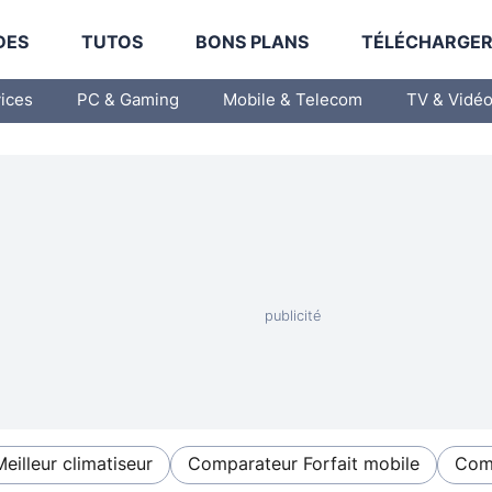
DES
TUTOS
BONS PLANS
TÉLÉCHARGE
vices
PC & Gaming
Mobile & Telecom
TV & Vidé
Meilleur climatiseur
Comparateur Forfait mobile
Comp