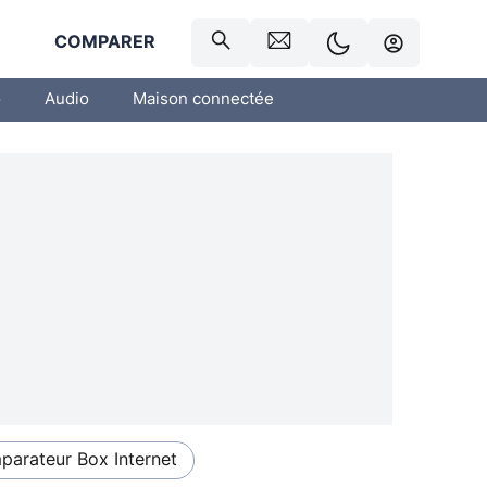
R
COMPARER
o
Audio
Maison connectée
arateur Box Internet