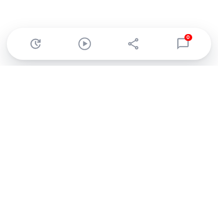
0
Abonnez-vous à notre newsletter !
Recevez un résumé quotidien de l'actu technologique.
S'inscrire
En cliquant sur s'inscrire, j’accepte de recevoir par email des
informations, actualités et offres commerciales de Clubic.
Conformément au RGPD, vous pouvez retirer votre consentement
à tout moment en cliquant sur le lien de désinscription présent
dans chaque email. Pour en savoir plus sur la gestion de vos
données, consultez notre
Politique de confidentialité