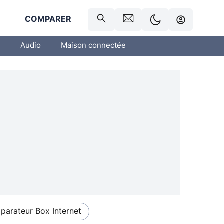
R
COMPARER
o
Audio
Maison connectée
arateur Box Internet