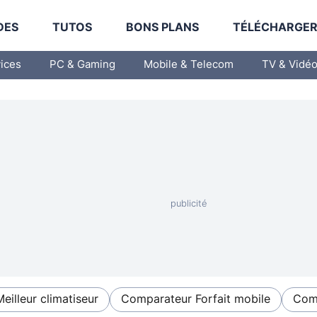
DES
TUTOS
BONS PLANS
TÉLÉCHARGE
vices
PC & Gaming
Mobile & Telecom
TV & Vidé
Meilleur climatiseur
Comparateur Forfait mobile
Comp