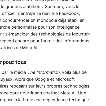
le et Microsoft, voici qu’un troisième
 de grandes ambitions. Son nom, vous le
 officiel. L’entreprise derrière Facebook,
 concurrencer un monopole déjà établi en
rche personnalisé pour son intelligence
lair : s’émanciper des technologies de Mountain
épend encore pour fournir des informations
lisatrices de Meta AI.
r pour tous
s par le média
The Information
, voilà plus de
 tuyaux. Alors que Google et Microsoft
laires reposant sur leurs propres technologies,
rence pour nourrir son chatbot Meta AI. Une
e impose à la firme une dépendance technique