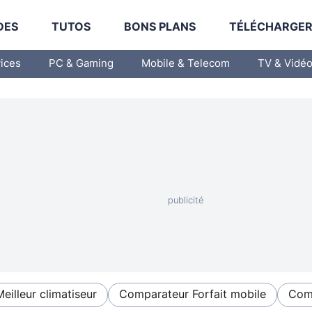
DES
TUTOS
BONS PLANS
TÉLÉCHARGE
vices
PC & Gaming
Mobile & Telecom
TV & Vidé
Meilleur climatiseur
Comparateur Forfait mobile
Comp