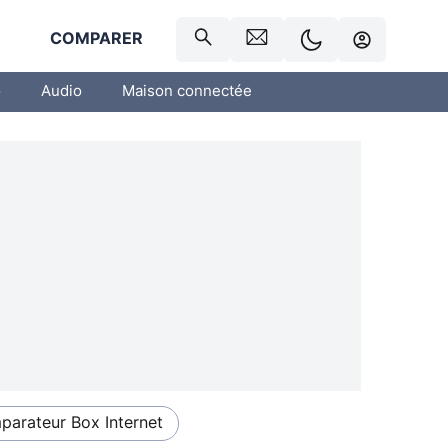
R
COMPARER
o
Audio
Maison connectée
arateur Box Internet