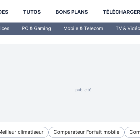
DES
TUTOS
BONS PLANS
TÉLÉCHARGE
vices
PC & Gaming
Mobile & Telecom
TV & Vidé
Meilleur climatiseur
Comparateur Forfait mobile
Comp