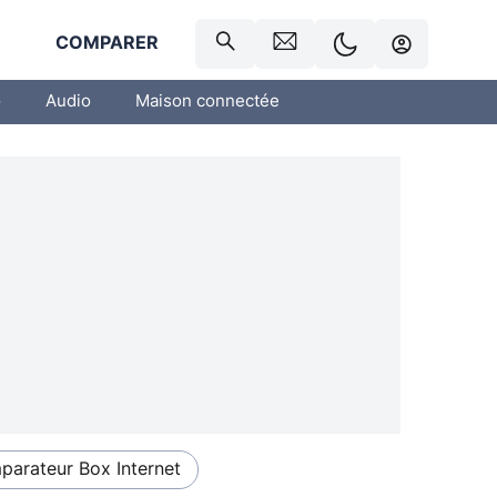
R
COMPARER
o
Audio
Maison connectée
arateur Box Internet