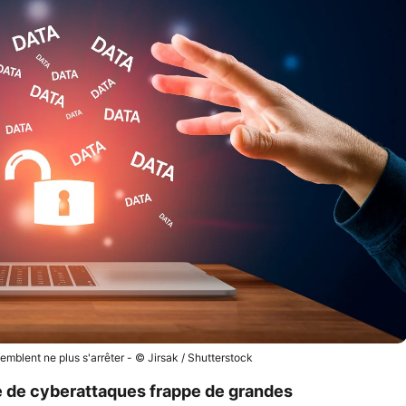
mblent ne plus s'arrêter - © Jirsak / Shutterstock
e de cyberattaques frappe de grandes