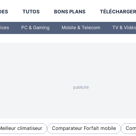
DES
TUTOS
BONS PLANS
TÉLÉCHARGE
vices
PC & Gaming
Mobile & Telecom
TV & Vidé
Meilleur climatiseur
Comparateur Forfait mobile
Comp