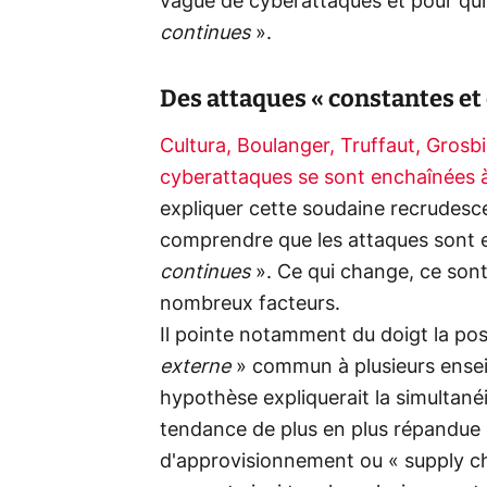
vague de cyberattaques et pour qu
continues
».
Des attaques « constantes e
Cultura, Boulanger, Truffaut, Grosbil
cyberattaques se sont enchaînées 
expliquer cette soudaine recrudesc
comprendre que les attaques sont e
continues
». Ce qui change, ce sont 
nombreux facteurs.
Il pointe notamment du doigt la poss
externe
» commun à plusieurs ensei
hypothèse expliquerait la simultanéi
tendance de plus en plus répandue :
d'approvisionnement ou « supply chai