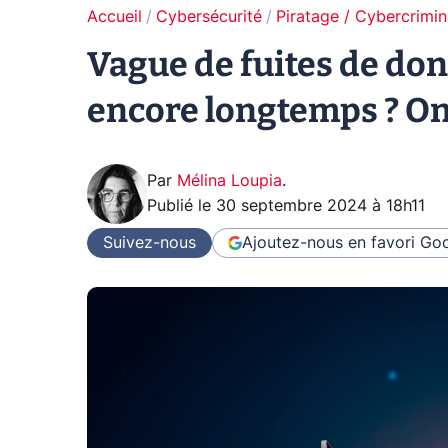
Accueil
Cybersécurité
Piratage / Cybercrimin
Vague de fuites de don
encore longtemps ? On
Par
Mélina Loupia
.
Publié le
30 septembre 2024 à 18h11
Suivez-nous
Ajoutez-nous en favori
Goo