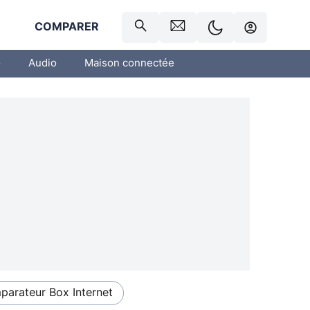
R
COMPARER
o
Audio
Maison connectée
arateur Box Internet