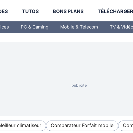
DES
TUTOS
BONS PLANS
TÉLÉCHARGE
vices
PC & Gaming
Mobile & Telecom
TV & Vidé
Meilleur climatiseur
Comparateur Forfait mobile
Comp