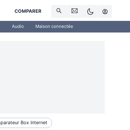
R
COMPARER
o
Audio
Maison connectée
arateur Box Internet