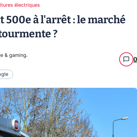
itures électriques
t 500e à l'arrêt : le marché
 tourmente ?
re & gaming
.
gle