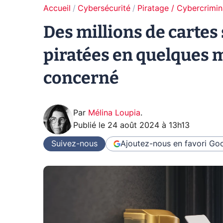
Accueil
Cybersécurité
Piratage / Cybercrimin
Des millions de cartes
piratées en quelques m
concerné
Par
Mélina Loupia
.
Publié le
24 août 2024 à 13h13
Suivez-nous
Ajoutez-nous en favori
Goo