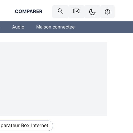
R
COMPARER
o
Audio
Maison connectée
arateur Box Internet