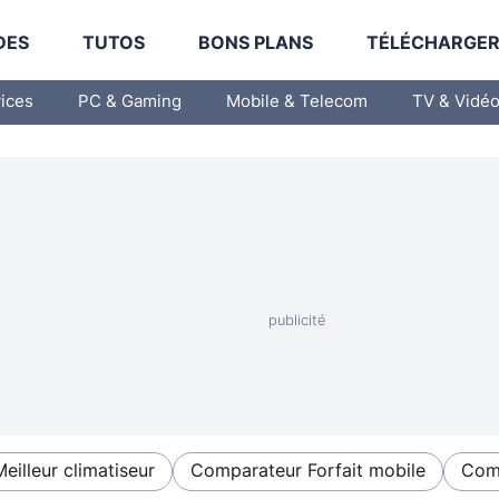
DES
TUTOS
BONS PLANS
TÉLÉCHARGE
vices
PC & Gaming
Mobile & Telecom
TV & Vidé
Meilleur climatiseur
Comparateur Forfait mobile
Comp