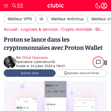
Meilleur VPN
IA
Meilleur Antivirus
Meilleur c
Accueil
Logiciels & services
Crypto-monnaie
Bitcoin
Proton se lance dans les
cryptomonnaies avec Proton Wallet
Par
Chloé Claessens
0
Spécialiste cybersécurité
Publié le
24 juillet 2024 à 13h01
Suivez-nous
Ajoutez-nous en favori