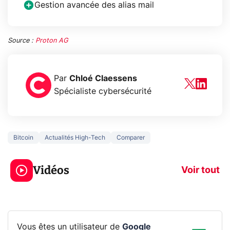
Gestion avancée des alias mail
Source :
Proton AG
Par
Chloé Claessens
Spécialiste cybersécurité
Bitcoin
Actualités High-Tech
Comparer
3 écrans en 1 pour
5 générations
319€ ? Voici L'AOC
jeux dans la
Vidéos
CQ32G4ZA !
prochaine Xbo
Voir tout
Vous êtes un utilisateur de
Google