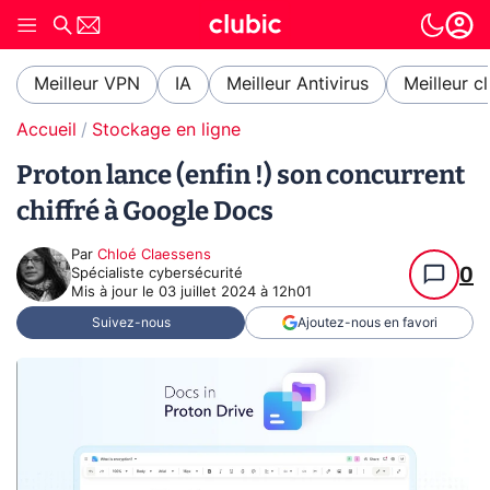
Meilleur VPN
IA
Meilleur Antivirus
Meilleur c
Accueil
Stockage en ligne
Proton lance (enfin !) son concurrent
chiffré à Google Docs
Par
Chloé Claessens
0
Spécialiste cybersécurité
Mis à jour le
03 juillet 2024 à 12h01
Suivez-nous
Ajoutez-nous en favori