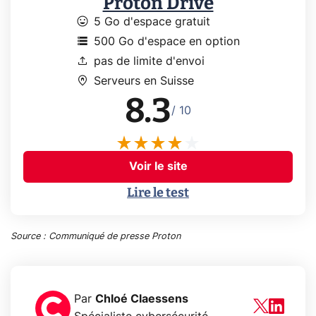
Proton Drive
mood
5 Go d'espace gratuit
storage
500 Go d'espace en option
upload
pas de limite d'envoi
home_pin
Serveurs en Suisse
8.3
/ 10
Voir le site
Lire le test
Source : Communiqué de presse Proton
Par
Chloé Claessens