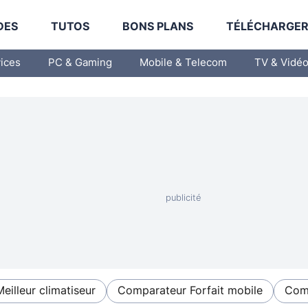
DES
TUTOS
BONS PLANS
TÉLÉCHARGE
vices
PC & Gaming
Mobile & Telecom
TV & Vidé
Meilleur climatiseur
Comparateur Forfait mobile
Comp