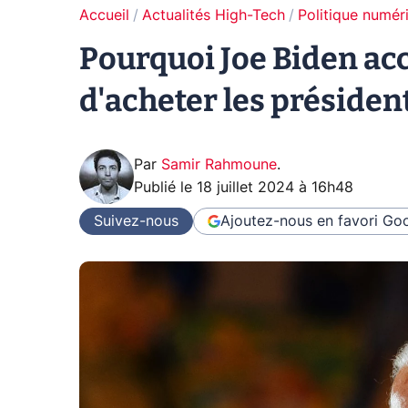
Accueil
Actualités High-Tech
Politique numér
Pourquoi Joe Biden ac
d'acheter les présiden
Par
Samir Rahmoune
.
Publié le
18 juillet 2024 à 16h48
Suivez-nous
Ajoutez-nous en favori
Goo