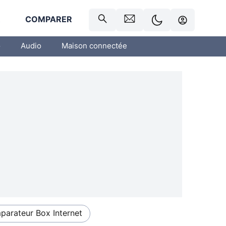
R
COMPARER
o
Audio
Maison connectée
arateur Box Internet