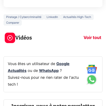
Piratage / Cybercriminalité
LinkedIn
Actualités High-Tech
Comparer
3 écrans en 1 pour
5 générations
319€ ? Voici L'AOC
jeux dans la
Vidéos
CQ32G4ZA !
prochaine Xbo
Voir tout
Vous êtes un utilisateur de
Google
Actualités
ou de
WhatsApp
?
Suivez-nous pour ne rien rater de l'actu
tech !