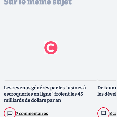
Sur le même sujet
Les revenus générés par les "usines à
De faux 
escroqueries en ligne" frôlent les 45
les déve
milliards de dollars par an
7 commentaires
3 c