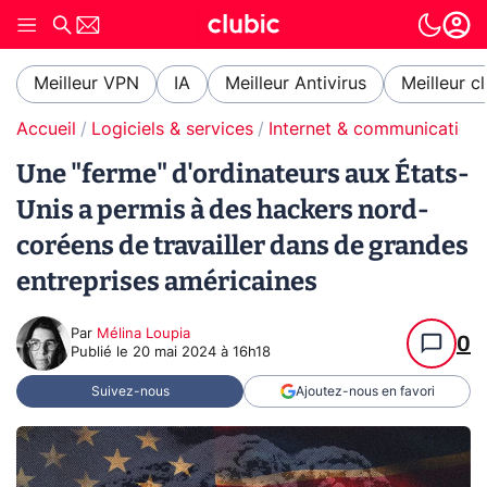
Meilleur VPN
IA
Meilleur Antivirus
Meilleur c
Accueil
Logiciels & services
Internet & communication
Une "ferme" d'ordinateurs aux États-
Unis a permis à des hackers nord-
coréens de travailler dans de grandes
entreprises américaines
Par
Mélina Loupia
0
Publié le
20 mai 2024 à 16h18
Suivez-nous
Ajoutez-nous en favori