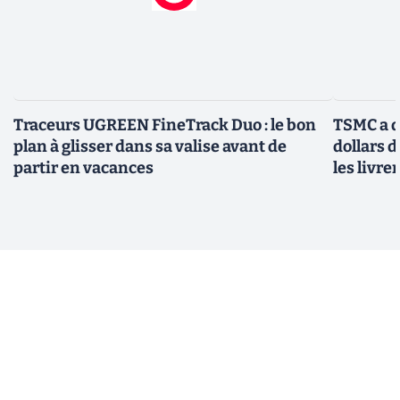
Traceurs UGREEN FineTrack Duo : le bon
TSMC a d
plan à glisser dans sa valise avant de
dollars 
partir en vacances
les livre