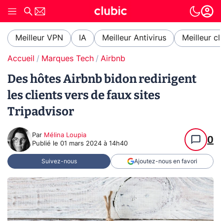
Meilleur VPN
IA
Meilleur Antivirus
Meilleur c
Accueil
Marques Tech
Airbnb
Des hôtes Airbnb bidon redirigent
les clients vers de faux sites
Tripadvisor
Par
Mélina Loupia
0
Publié le
01 mars 2024 à 14h40
Suivez-nous
Ajoutez-nous en favori