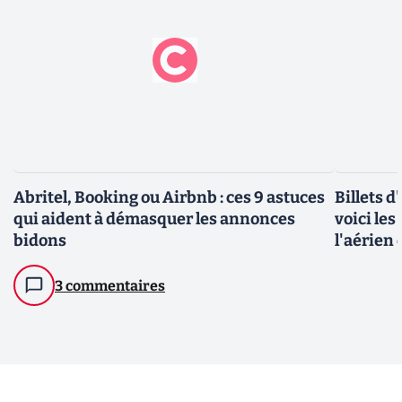
Abritel, Booking ou Airbnb : ces 9 astuces
Billets d
qui aident à démasquer les annonces
voici le
bidons
l'aérien
3 commentaires