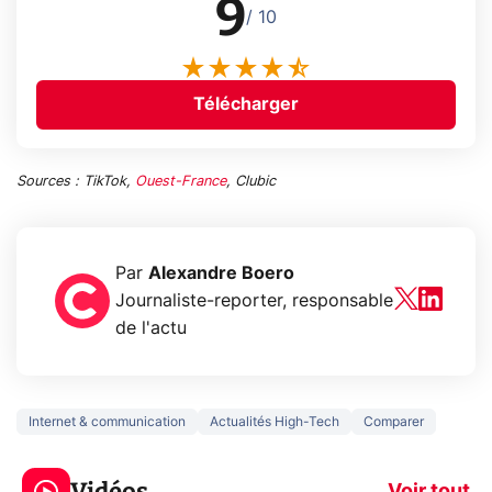
9
/ 10
Télécharger
Sources : TikTok,
Ouest-France
, Clubic
Par
Alexandre Boero
Journaliste-reporter, responsable
de l'actu
Internet & communication
Actualités High-Tech
Comparer
3 écrans en 1 pour
5 générations
319€ ? Voici L'AOC
jeux dans la
Vidéos
Voir tout