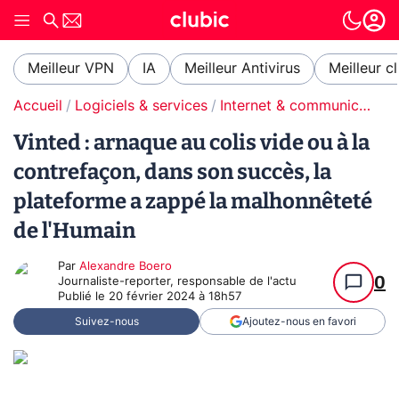
Meilleur VPN
IA
Meilleur Antivirus
Meilleur c
Accueil
Logiciels & services
Internet & communication
Vinted : arnaque au colis vide ou à la
contrefaçon, dans son succès, la
plateforme a zappé la malhonnêteté
de l'Humain
Par
Alexandre Boero
0
Journaliste-reporter, responsable de l'actu
Publié le
20 février 2024 à 18h57
Suivez-nous
Ajoutez-nous en favori