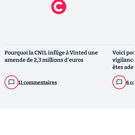
Pourquoi la CNIL inflige à Vinted une
Voici po
amende de 2,3 millions d'euros
vigilanc
êtes ade
11 commentaires
6 c