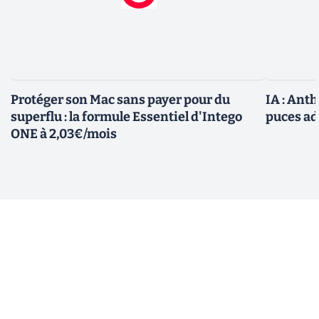
Protéger son Mac sans payer pour du
IA : Ant
superflu : la formule Essentiel d'Intego
puces ad
ONE à 2,03€/mois