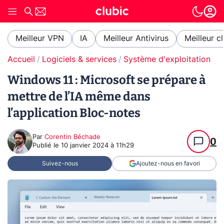
Meilleur VPN
IA
Meilleur Antivirus
Meilleur c
Accueil
Logiciels & services
Système d'exploitation (O
Windows 11 : Microsoft se prépare à
mettre de l’IA même dans
l’application Bloc-notes
Par
Corentin Béchade
0
Publié le
10 janvier 2024 à 11h29
Suivez-nous
Ajoutez-nous en favori