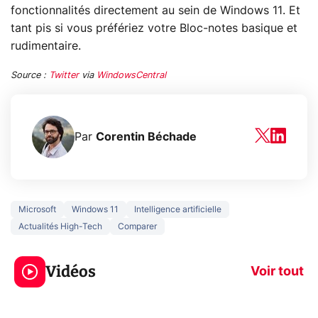
fonctionnalités directement au sein de Windows 11. Et
tant pis si vous préfériez votre Bloc-notes basique et
rudimentaire.
Source :
Twitter
via
WindowsCentral
Par
Corentin Béchade
Microsoft
Windows 11
Intelligence artificielle
Actualités High-Tech
Comparer
3 écrans en 1 pour
5 générations
319€ ? Voici L'AOC
jeux dans la
Vidéos
CQ32G4ZA !
prochaine Xbo
Voir tout