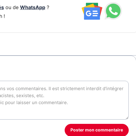
és
ou de
WhatsApp
?
h !
Poster mon commentaire