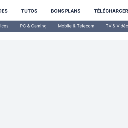
DES
TUTOS
BONS PLANS
TÉLÉCHARGE
vices
PC & Gaming
Mobile & Telecom
TV & Vidé