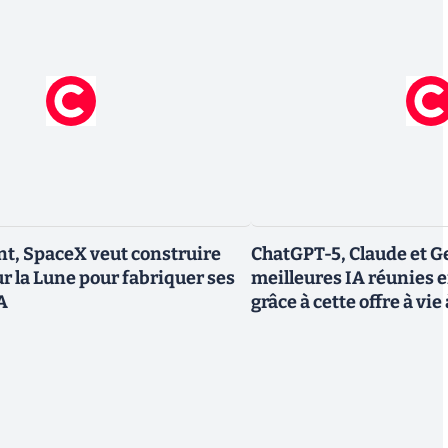
t, SpaceX veut construire
ChatGPT-5, Claude et Ge
ur la Lune pour fabriquer ses
meilleures IA réunies 
IA
grâce à cette offre à vie