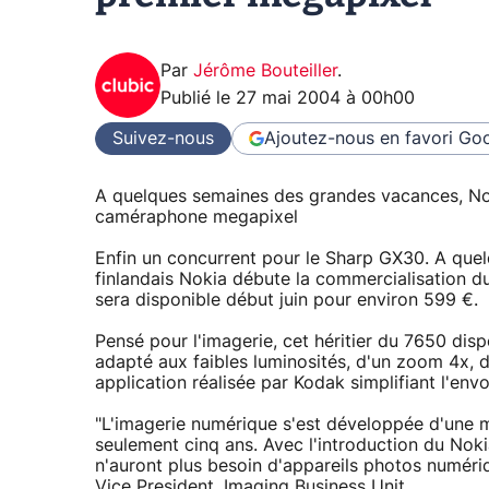
Par
Jérôme Bouteiller
.
Publié le
27 mai 2004 à 00h00
Suivez-nous
Ajoutez-nous en favori
Goo
A quelques semaines des grandes vacances, Nok
caméraphone megapixel
Enfin un concurrent pour le Sharp GX30. A que
finlandais Nokia débute la commercialisation 
sera disponible début juin pour environ 599 €.
Pensé pour l'imagerie, cet héritier du 7650 dis
adapté aux faibles luminosités, d'un zoom 4x, d
application réalisée par Kodak simplifiant l'env
"L'imagerie numérique s'est développée d'une ma
seulement cinq ans. Avec l'introduction du Noki
n'auront plus besoin d'appareils photos numériq
Vice President, Imaging Business Unit