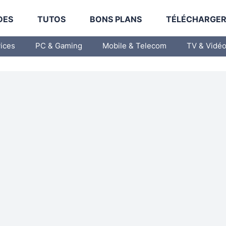
DES
TUTOS
BONS PLANS
TÉLÉCHARGE
vices
PC & Gaming
Mobile & Telecom
TV & Vidé