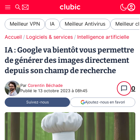
Meilleur VPN
IA
Meilleur Antivirus
Meilleur c
Accueil
Logiciels & services
Intelligence artificielle
IA : Google va bientôt vous permettre
de générer des images directement
depuis son champ de recherche
Par
Corentin Béchade
0
Publié le
13 octobre 2023 à 08h45
Suivez-nous
Ajoutez-nous en favori