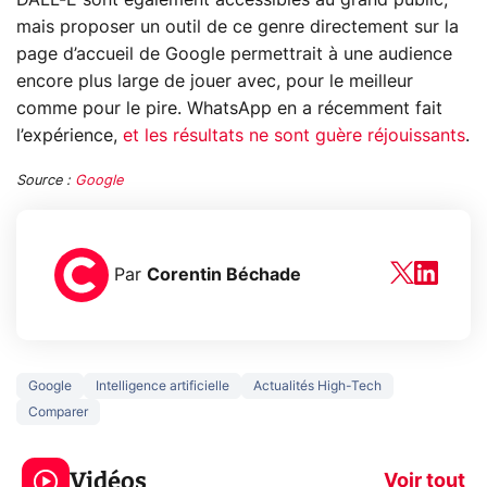
DALL-E sont également accessibles au grand public,
mais proposer un outil de ce genre directement sur la
page d’accueil de Google permettrait à une audience
encore plus large de jouer avec, pour le meilleur
comme pour le pire. WhatsApp en a récemment fait
l’expérience,
et les résultats ne sont guère réjouissants
.
Source :
Google
Par
Corentin Béchade
Google
Intelligence artificielle
Actualités High-Tech
Comparer
5 générations de
Ce que vous n
jeux dans la
savez sur la
Vidéos
prochaine Xbox !
navigation pri
Voir tout