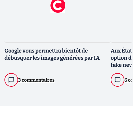
Google vous permettra bientôt de
Aux État
débusquer les images générées par IA
option d
fake new
firme
3 commentaires
6 c