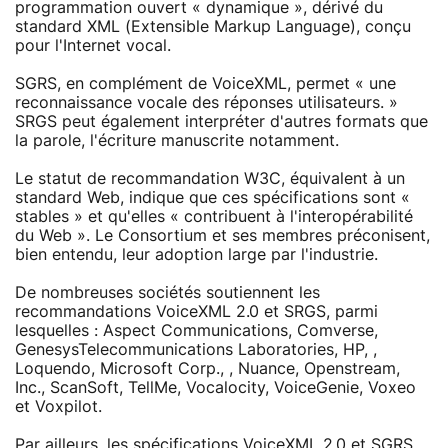
programmation ouvert « dynamique », dérivé du
standard XML (Extensible Markup Language), conçu
pour l'Internet vocal.
SGRS, en complément de VoiceXML, permet « une
reconnaissance vocale des réponses utilisateurs. »
SRGS peut également interpréter d'autres formats que
la parole, l'écriture manuscrite notamment.
Le statut de recommandation W3C, équivalent à un
standard Web, indique que ces spécifications sont «
stables » et qu'elles « contribuent à l'interopérabilité
du Web ». Le Consortium et ses membres préconisent,
bien entendu, leur adoption large par l'industrie.
De nombreuses sociétés soutiennent les
recommandations VoiceXML 2.0 et SRGS, parmi
lesquelles : Aspect Communications, Comverse,
GenesysTelecommunications Laboratories, HP, ,
Loquendo, Microsoft Corp., , Nuance, Openstream,
Inc., ScanSoft, TellMe, Vocalocity, VoiceGenie, Voxeo
et Voxpilot.
Par ailleurs, les spécifications VoiceXML 2.0 et SGRS