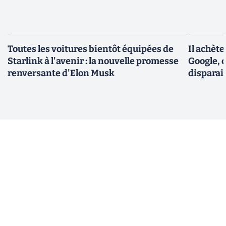
Toutes les voitures bientôt équipées de
Il achèt
Starlink à l'avenir : la nouvelle promesse
Google, q
renversante d'Elon Musk
disparai