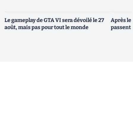
Le gameplay de GTA VI sera dévoilé le 27
Après le
août, mais pas pour tout le monde
passent 