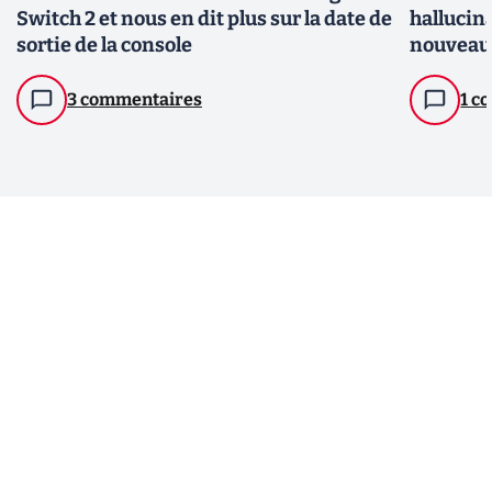
Switch 2 et nous en dit plus sur la date de
hallucin
sortie de la console
nouveaux
3 commentaires
1 c