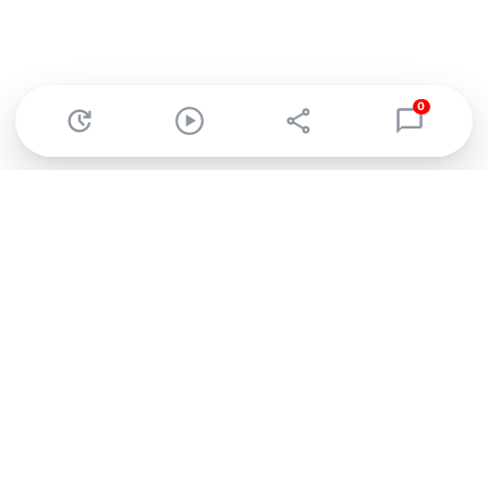
0
Abonnez-vous à notre newsletter !
Recevez un résumé quotidien de l'actu technologique.
S'inscrire
En cliquant sur s'inscrire, j’accepte de recevoir par email des
informations, actualités et offres commerciales de Clubic.
Conformément au RGPD, vous pouvez retirer votre consentement
à tout moment en cliquant sur le lien de désinscription présent
dans chaque email. Pour en savoir plus sur la gestion de vos