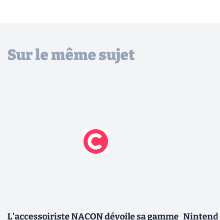
Sur le même sujet
L'accessoiriste NACON dévoile sa gamme
Nintendo