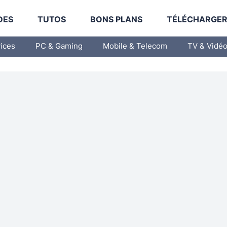
DES
TUTOS
BONS PLANS
TÉLÉCHARGE
vices
PC & Gaming
Mobile & Telecom
TV & Vidé