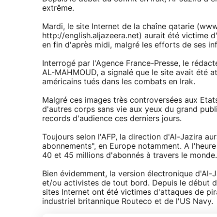
extrême.
Mardi, le site Internet de la chaîne qatarie (www
http://english.aljazeera.net) aurait été victime
en fin d'après midi, malgré les efforts de ses inf
Interrogé par l'Agence France-Presse, le rédacte
AL-MAHMOUD, a signalé que le site avait été at
américains tués dans les combats en Irak.
Malgré ces images très controversées aux Etats-
d'autres corps sans vie aux yeux du grand publi
records d'audience ces derniers jours.
Toujours selon l'AFP, la direction d'Al-Jazira a
abonnements", en Europe notamment. A l'heure a
40 et 45 millions d'abonnés à travers le monde.
Bien évidemment, la version électronique d'Al-Ja
et/ou activistes de tout bord. Depuis le débu
sites Internet ont été victimes d'attaques de pir
industriel britannique Routeco et de l'US Navy.