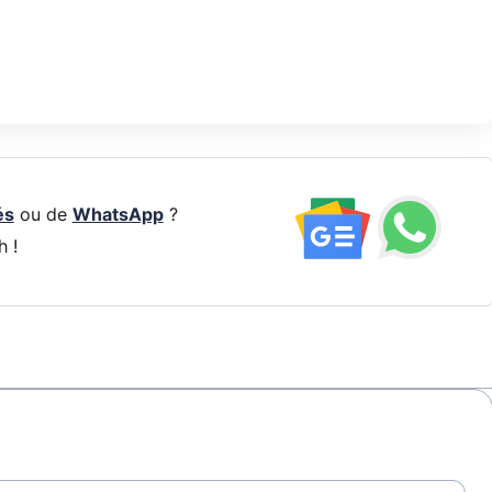
és
ou de
WhatsApp
?
h !