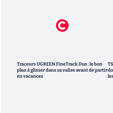
Traceurs UGREEN FineTrack Duo : le bon
TS
plan à glisser dans sa valise avant de partir
do
en vacances
le