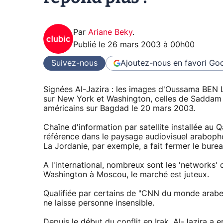
Par
Ariane Beky
.
Publié le
26 mars 2003 à 00h00
Suivez-nous
Ajoutez-nous en favori
Goo
Signées Al-Jazira : les images d'Oussama BEN
sur New York et Washington, celles de Sadda
américains sur Bagdad le 20 mars 2003.
Chaîne d'information par satellite installée au 
référence dans le paysage audiovisuel arabopho
La Jordanie, par exemple, a fait fermer le bur
A l'international, nombreux sont les 'networks' 
Washington à Moscou, le marché est juteux.
Qualifiée par certains de "CNN du monde arabe",
ne laisse personne insensible.
Depuis le début du conflit en Irak, Al-Jazira a