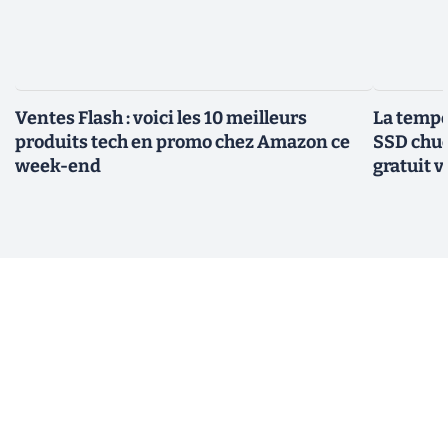
Ventes Flash : voici les 10 meilleurs
La tempér
produits tech en promo chez Amazon ce
SSD chuc
week-end
gratuit v