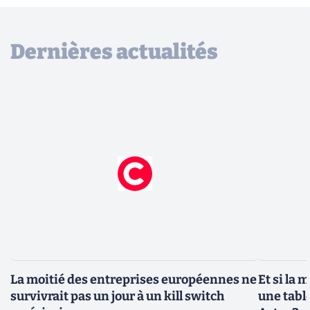
Dernières actualités
La moitié des entreprises européennes ne
Et si la 
survivrait pas un jour à un kill switch
une tabl