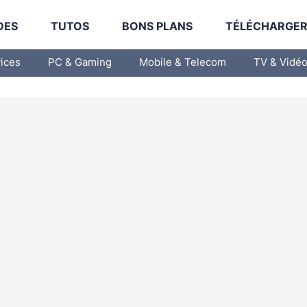
DES
TUTOS
BONS PLANS
TÉLÉCHARGE
vices
PC & Gaming
Mobile & Telecom
TV & Vidé