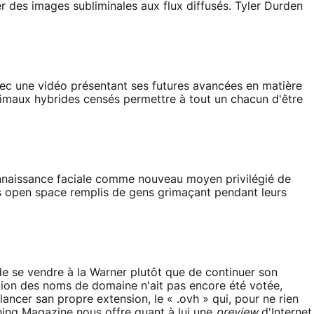
er des images subliminales aux flux diffusés. Tyler Durden
vec une vidéo présentant ses futures avancées en matière
imaux hybrides censés permettre à tout un chacun d'être
nnaissance faciale comme nouveau moyen privilégié de
 open space remplis de gens grimaçant pendant leurs
 de se vendre à la Warner plutôt que de continuer son
ation des noms de domaine n'ait pas encore été votée,
ancer san propre extension, le « .ovh » qui, pour ne rien
ashing Magazine nous
offre
quant à lui une
preview
d'Internet