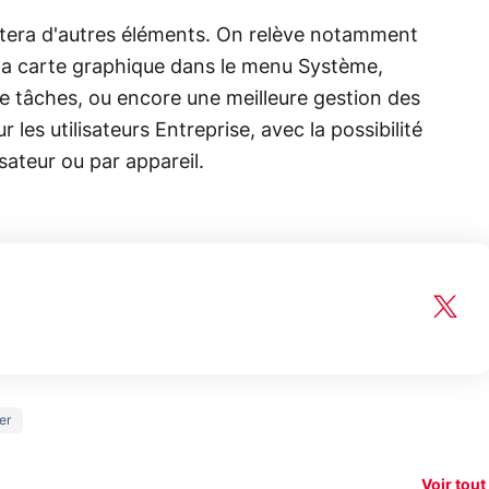
tera d'autres éléments. On relève notamment
à la carte graphique dans le menu Système,
e tâches, ou encore une meilleure gestion des
r les utilisateurs Entreprise, avec la possibilité
isateur ou par appareil.
150€
er
xAI attaque la
remboursés
Starli
e tease
loi anti-
sur votre
Amazo
xel 11
dénudement
nouveau
guerr
Voir tout