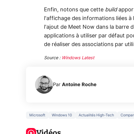
Enfin, notons que cette
build
appor
l'affichage des informations liées 
l'ajout de Meet Now dans la barre d
applications à utiliser par défaut pou
de réaliser des associations par util
Source :
Windows Latest
Par
Antoine Roche
Microsoft
Windows 10
Actualités High-Tech
Compar
5 générations
Ce que vous
de jeux dans
ne savez sur
Googl
la prochaine
Vidéos
la navigation
son Pi