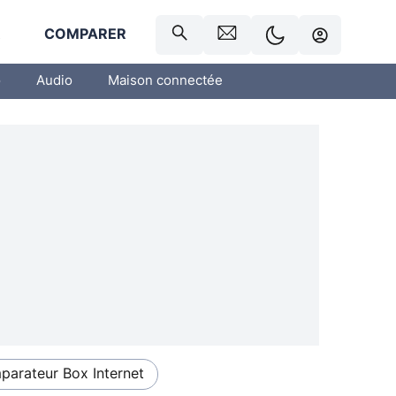
R
COMPARER
o
Audio
Maison connectée
arateur Box Internet