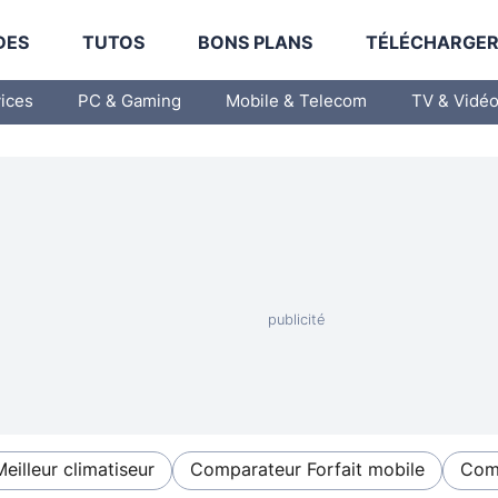
DES
TUTOS
BONS PLANS
TÉLÉCHARGE
vices
PC & Gaming
Mobile & Telecom
TV & Vidé
Meilleur climatiseur
Comparateur Forfait mobile
Comp