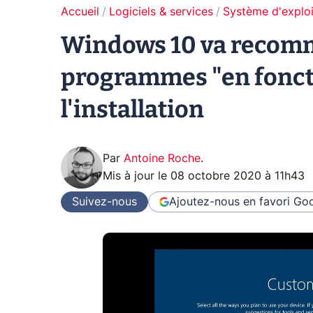
Accueil
Logiciels & services
Système d'exploi
Windows 10 va recomm
programmes "en foncti
l'installation
Par
Antoine Roche
.
Mis à jour le
08 octobre 2020 à 11h43
Suivez-nous
Ajoutez-nous en favori
Goo