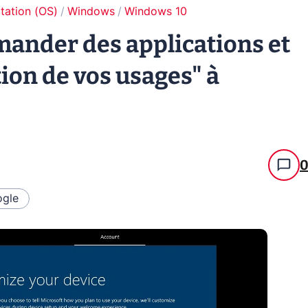
tation (OS)
Windows
Windows 10
ander des applications et
on de vos usages" à
gle