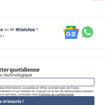
par IA
smartphone ?
résea
és
ou de
WhatsApp
?
h !
tter quotidienne
tu technologique
l des informations, actualités et offres commerciales de Clubic.
tement à tout moment en cliquant sur le lien de désinscription présent
e vos données, consultez notre
Politique de confidentialité
e m'inscris !