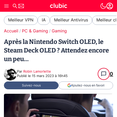
Meilleur VPN
IA
Meilleur Antivirus
Meilleur c
Accueil
PC & Gaming
Gaming
Après la Nintendo Switch OLED, le
Steam Deck OLED ? Attendez encore
un peu...
Par
Robin Lamorlette
0
Publié le
15 mars 2023 à 16h45
Suivez-nous
Ajoutez-nous en favori