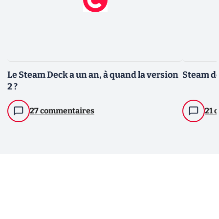
Le Steam Deck a un an, à quand la version
Steam dé
2 ?
27 commentaires
21 