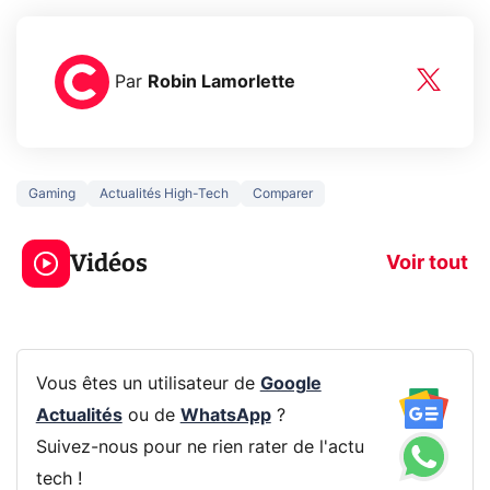
Par
Robin Lamorlette
Gaming
Actualités High-Tech
Comparer
3 écrans en 1 pour
5 générations
319€ ? Voici L'AOC
jeux dans la
Vidéos
CQ32G4ZA !
prochaine Xbo
Voir tout
Vous êtes un utilisateur de
Google
Actualités
ou de
WhatsApp
?
Suivez-nous pour ne rien rater de l'actu
tech !