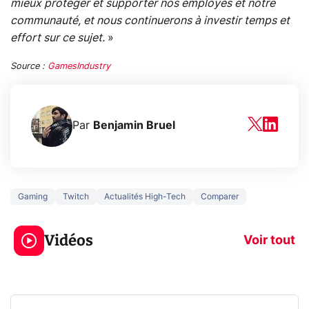
mieux protéger et supporter nos employés et notre
communauté, et nous continuerons à investir temps et
effort sur ce sujet.
»
Source :
GamesIndustry
Par
Benjamin Bruel
Gaming
Twitch
Actualités High-Tech
Comparer
3 écrans en 1 pour
5 générations
319€ ? Voici L'AOC
jeux dans la
Vidéos
CQ32G4ZA !
prochaine Xbo
Voir tout