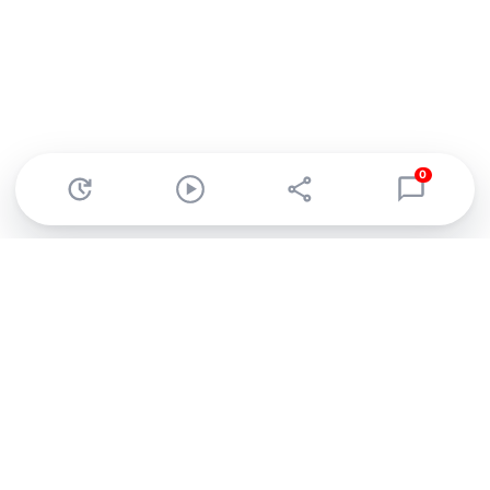
0
Abonnez-vous à notre newsletter !
Recevez un résumé quotidien de l'actu technologique.
S'inscrire
En cliquant sur s'inscrire, j’accepte de recevoir par email des
informations, actualités et offres commerciales de Clubic.