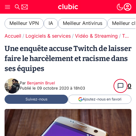
Meilleur VPN
IA
Meilleur Antivirus
Meilleur c
Accueil
Logiciels & services
Vidéo & Streaming
Twitch
Une enquête accuse Twitch de laisser
faire le harcèlement et racisme dans
ses équipes
Par
Benjamin Bruel
0
Publié le
09 octobre 2020 à 18h03
Suivez-nous
Ajoutez-nous en favori