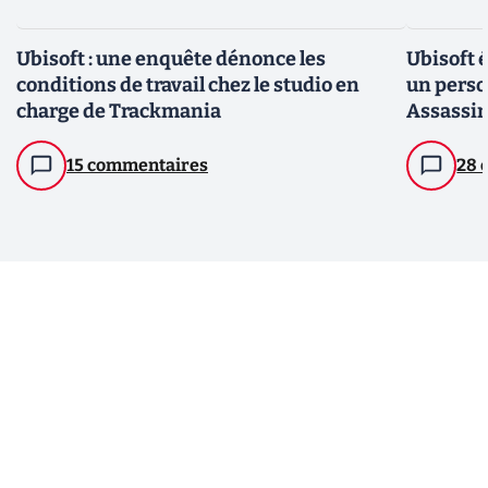
Ubisoft : une enquête dénonce les
Ubisoft é
conditions de travail chez le studio en
un perso
charge de Trackmania
Assassin
15 commentaires
28 