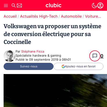
Accueil
Actualités High-Tech
Automobile
Voitures électriques
Volkswagen va proposer un système
de conversion électrique pour sa
Coccinelle
Par
Stéphane Ficca
0
Spécialiste hardware & gaming
Publié le
09 septembre 2019 à 06h01
Suivez-nous
Ajoutez-nous en favori