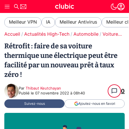
Meilleur VPN
IA
Meilleur Antivirus
Meilleur c
Accueil
Actualités High-Tech
Automobile
Voitures électriques
Rétrofit : faire de sa voiture
thermique une électrique peut être
facilité par un nouveau prêt à taux
zéro !
Par
Thibaut Keutchayan
0
Publié le
07 novembre 2022 à 08h40
Suivez-nous
Ajoutez-nous en favori