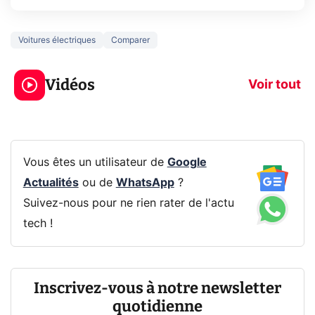
Voitures électriques
Comparer
3 écrans en 1 pour
5 générations
319€ ? Voici L'AOC
jeux dans la
Vidéos
CQ32G4ZA !
prochaine Xbo
Voir tout
Vous êtes un utilisateur de
Google
Actualités
ou de
WhatsApp
?
Suivez-nous pour ne rien rater de l'actu
tech !
Inscrivez-vous à notre newsletter
quotidienne