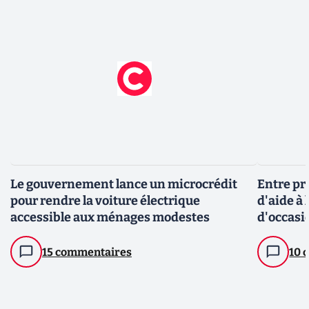
Le gouvernement lance un microcrédit
Entre pr
pour rendre la voiture électrique
d'aide à 
accessible aux ménages modestes
d'occasi
15 commentaires
10 