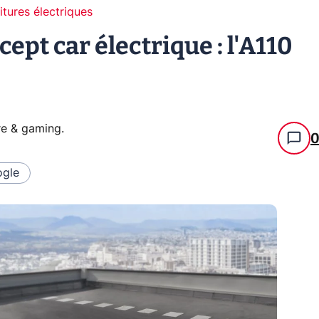
itures électriques
ept car électrique : l'A110
re & gaming
.
gle