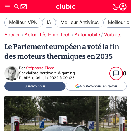
Meilleur VPN
IA
Meilleur Antivirus
Meilleur c
Accueil
Actualités High-Tech
Automobile
Voitures électriques
Le Parlement européen a voté la fin
des moteurs thermiques en 2035
Par
Stéphane Ficca
0
Spécialiste hardware & gaming
Publié le
09 juin 2022 à 09h25
Suivez-nous
Ajoutez-nous en favori