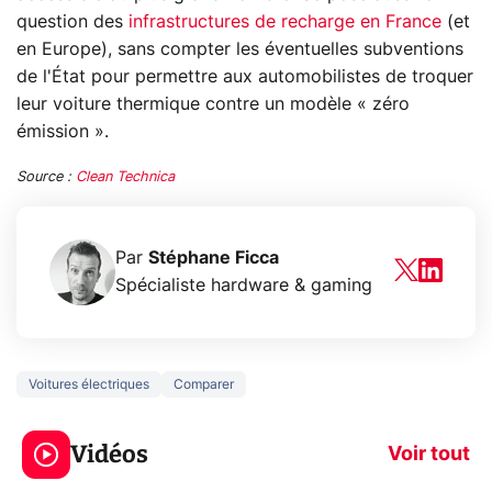
question des
infrastructures de recharge en France
(et
en Europe), sans compter les éventuelles subventions
de l'État pour permettre aux automobilistes de troquer
leur voiture thermique contre un modèle « zéro
émission ».
Source :
Clean Technica
Par
Stéphane Ficca
Spécialiste hardware & gaming
Voitures électriques
Comparer
3 écrans en 1 pour
5 générations
319€ ? Voici L'AOC
jeux dans la
Vidéos
CQ32G4ZA !
prochaine Xbo
Voir tout