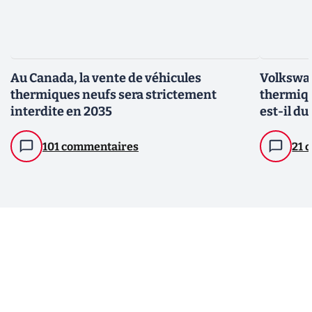
Au Canada, la vente de véhicules
Volkswag
thermiques neufs sera strictement
thermiqu
interdite en 2035
est-il d
101 commentaires
21 