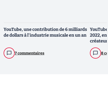
YouTube, une contribution de 6 milliards
YouTube 
de dollars à l'industrie musicale en un an
2022, en
créateur
7 commentaires
8 c