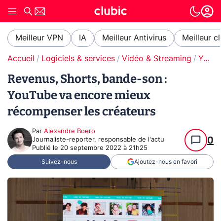
Meilleur VPN
IA
Meilleur Antivirus
Meilleur c
Accueil
Logiciels & services
Vidéo & Streaming
YouTube
Revenus, Shorts, bande-son :
YouTube va encore mieux
récompenser les créateurs
Par
Alexandre Boero
0
Journaliste-reporter, responsable de l'actu
Publié le
20 septembre 2022 à 21h25
Suivez-nous
Ajoutez-nous en favori