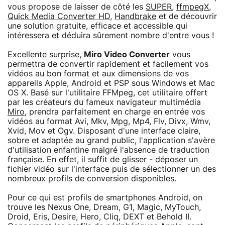
vous propose de laisser de côté les
SUPER
,
ffmpegX
,
Quick Media Converter HD
,
Handbrake
et de découvrir
une solution gratuite, efficace et accessible qui
intéressera et déduira sûrement nombre d'entre vous !
Excellente surprise,
Miro Video Converter
vous
permettra de convertir rapidement et facilement vos
vidéos au bon format et aux dimensions de vos
appareils Apple, Android et PSP sous Windows et Mac
OS X. Basé sur l'utilitaire FFMpeg, cet utilitaire offert
par les créateurs du fameux navigateur multimédia
Miro
, prendra parfaitement en charge en entrée vos
vidéos au format Avi, Mkv, Mpg, Mp4, Flv, Divx, Wmv,
Xvid, Mov et Ogv. Disposant d'une interface claire,
sobre et adaptée au grand public, l'application s'avère
d'utilisation enfantine malgré l'absence de traduction
française. En effet, il suffit de glisser - déposer un
fichier vidéo sur l'interface puis de sélectionner un des
nombreux profils de conversion disponibles.
Pour ce qui est profils de smartphones Android, on
trouve les Nexus One, Dream, G1, Magic, MyTouch,
Droid, Eris, Desire, Hero, Cliq, DEXT et Behold II.