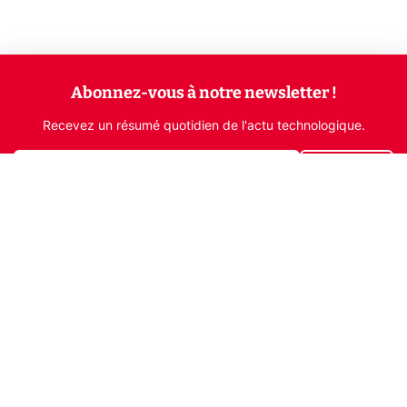
Abonnez-vous à notre newsletter !
Recevez un résumé quotidien de l'actu technologique.
S'inscrire
En cliquant sur s'inscrire, j’accepte de recevoir par email des
informations, actualités et offres commerciales de Clubic.
Conformément au RGPD, vous pouvez retirer votre consentement
à tout moment en cliquant sur le lien de désinscription présent
dans chaque email. Pour en savoir plus sur la gestion de vos
données, consultez notre
Politique de confidentialité