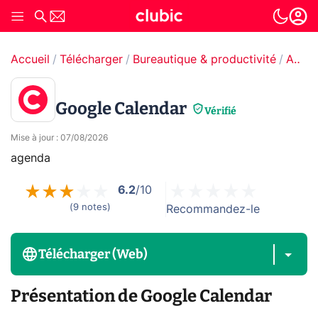
Accueil
Télécharger
Bureautique & productivité
Agenda & calendrier
Google Calendar
Vérifié
Mise à jour
:
07/08/2026
agenda
6.2
/10
(
9
notes
)
Recommandez-le
Télécharger (Web)
Présentation de Google Calendar