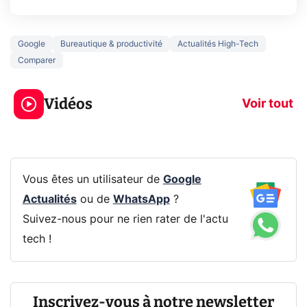
Google
Bureautique & productivité
Actualités High-Tech
Comparer
3 écrans en 1 pour
5 générations
319€ ? Voici L'AOC
jeux dans la
Vidéos
CQ32G4ZA !
prochaine Xbo
Voir tout
Vous êtes un utilisateur de
Google
Actualités
ou de
WhatsApp
?
Suivez-nous pour ne rien rater de l'actu
tech !
Inscrivez-vous à notre newsletter