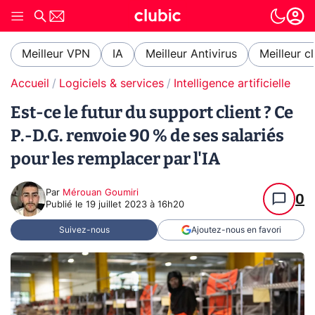
Meilleur VPN
IA
Meilleur Antivirus
Meilleur c
Accueil
Logiciels & services
Intelligence artificielle
Est-ce le futur du support client ? Ce
P.-D.G. renvoie 90 % de ses salariés
pour les remplacer par l'IA
Par
Mérouan Goumiri
0
Publié le
19 juillet 2023 à 16h20
Suivez-nous
Ajoutez-nous en favori