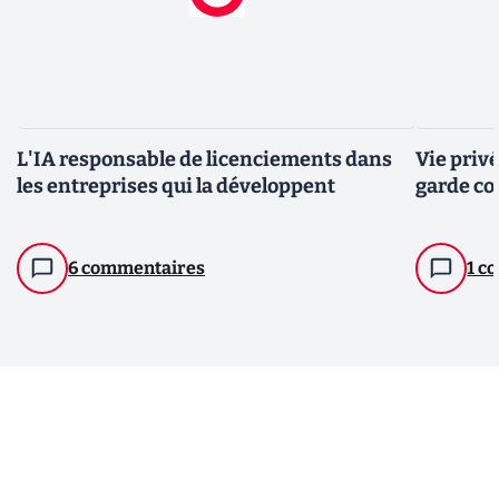
L'IA responsable de licenciements dans
Vie priv
les entreprises qui la développent
garde con
6 commentaires
1 c