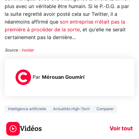
plus avec un véritable être humain. Si le P.-D.G. a par
la suite regretté avoir posté cela sur Twitter, il a
néanmoins affirmé que
son entreprise n'était pas la
première à procéder de la sorte
, et qu'elle ne serait
certainement pas la dernière…
Source :
Insider
Par
Mérouan Goumiri
Intelligence artificielle
Actualités High-Tech
Comparer
3 écrans en 1 pour
5 générations
319€ ? Voici L'AOC
jeux dans la
Vidéos
CQ32G4ZA !
prochaine Xbo
Voir tout